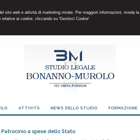
 del sito web e attività di marketing mirate. Per maggiori informazioni, riveda la
 relative ai cookie, cliccando su 'Gestisci Cookie'
ILO
ATTIVITÀ
NEWS DELLO STUDIO
FORMAZIONE
Patrocinio a spese dello Stato