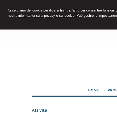
Ci serviamo dei cookie per diversi fini, tra l'altro per consentire funzioni
nostra
informativa sulla privacy e sui cookie.
Può gestire le impostazioni
HOME
PROF
Attività