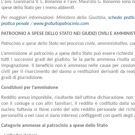
L'avv. Gianmaria V. L. Bonanno e l'avv. Maurizio G. Bonanno sono iscri
spese dello Stato per i meno abbienti.
Per maggiori informazioni: Ministero della Giustizia,
scheda pratic
pratica penale
/
www.gratuitopatrocinio.com
PATROCINIO A SPESE DELLO STATO NEI GIUDIZI CIVILI E AMMINIS
Patrocinio a spese dello Stato nel processo civile, amministrativo, con
L’ammissione al patrocinio a spese dello Stato può essere richiesta 
tutti i successivi gradi del giudizio. Se la parte ammessa risulta s
impugnazione. Il beneficio non è ammesso nelle cause per cessioni 
civili per il risarcimento del danno o restituzioni derivanti da reat
gradi di giurisdizione.
Condizioni per l’ammissione
Reddito annuo imponibile, risultante dall’ultima dichiarazione, non
con il coniuge o con altri familiari, il reddito è costituito dall
nucleo; tuttavia si tiene conto del solo reddito personale del richi
personalità o nel caso vi siano interessi confliggenti con quelli degli a
Categorie ammesse al patrocinio a spese dello Stato