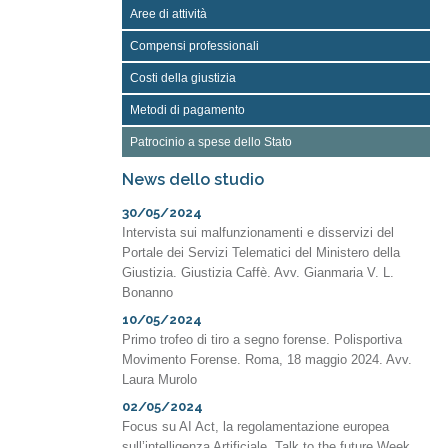
Aree di attività
Compensi professionali
Costi della giustizia
Metodi di pagamento
Patrocinio a spese dello Stato
News dello studio
30/05/2024
Intervista sui malfunzionamenti e disservizi del
Portale dei Servizi Telematici del Ministero della
Giustizia. Giustizia Caffè. Avv. Gianmaria V. L.
Bonanno
10/05/2024
Primo trofeo di tiro a segno forense. Polisportiva
Movimento Forense. Roma, 18 maggio 2024. Avv.
Laura Murolo
02/05/2024
Focus su AI Act, la regolamentazione europea
sull’intelligenza Artificiale. Talk to the future Week,