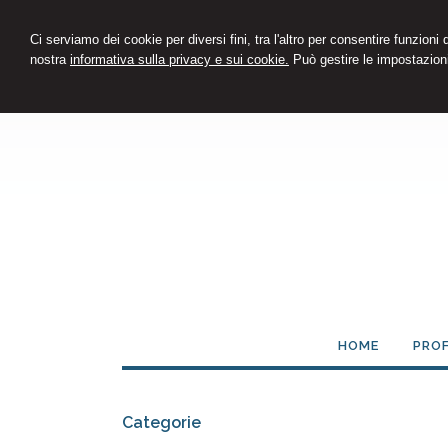
Ci serviamo dei cookie per diversi fini, tra l'altro per consentire funzioni
nostra
informativa sulla privacy e sui cookie.
Può gestire le impostazioni
HOME
PROF
Categorie