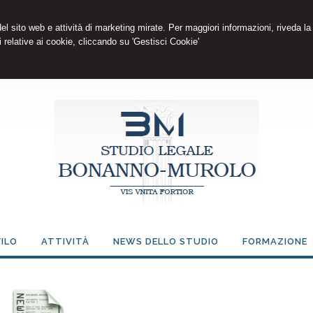
 del sito web e attività di marketing mirate. Per maggiori informazioni, riveda la
 relative ai cookie, cliccando su 'Gestisci Cookie'
ILO
ATTIVITÀ
NEWS DELLO STUDIO
FORMAZIONE