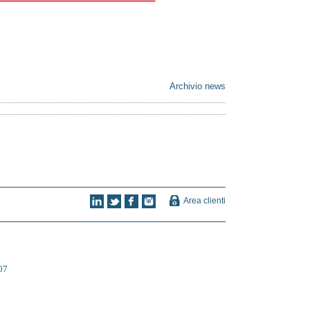
Archivio news
Area clienti
07
temap
-
Privacy
-
Credits