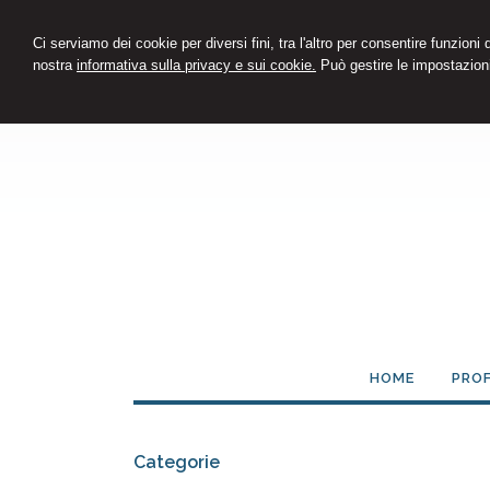
Ci serviamo dei cookie per diversi fini, tra l'altro per consentire funzioni
nostra
informativa sulla privacy e sui cookie.
Può gestire le impostazioni
HOME
PROF
Categorie