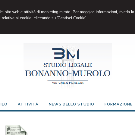
 del sito web e attività di marketing mirate. Per maggiori informazioni, riveda la
 relative ai cookie, cliccando su 'Gestisci Cookie'
ILO
ATTIVITÀ
NEWS DELLO STUDIO
FORMAZIONE