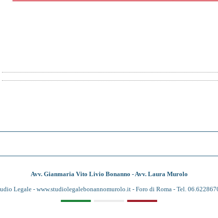
Avv. Gianmaria Vito Livio Bonanno - Avv. Laura Murolo
tudio Legale -
www.studiolegalebonannomurolo.it
- Foro di Roma - Tel. 06.622867
anmaria Vito Livio Bonanno. Tutti i diritti riservati | P.IVA 11253231002 |
Gestisci Cookie
-
Si