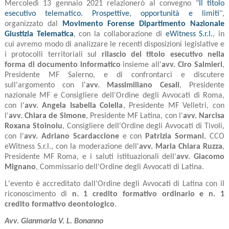
Mercoledì 13 gennaio 2021 relazionerò al convegno "
Il titolo
esecutivo telematico. Prospettive, opportunità e limiti
",
organizzato dal
Movimento Forense Dipartimento Nazionale
Giustizia Telematica
, con la collaborazione di
eWitness S.r.l.
, in
cui avremo modo di analizzare le recenti disposizioni legislative e
i protocolli territoriali sul
rilascio del titolo esecutivo nella
forma di documento informatico
insieme all'
avv. Ciro Salmieri
,
Presidente MF Salerno, e di confrontarci e discutere
sull'argomento con l'
avv. Massimiliano Cesali
, Presidente
nazionale MF e Consigliere dell'Ordine degli Avvocati di Roma,
con l'
avv. Angela Isabella Colella
, Presidente MF Velletri, con
l'
avv. Chiara de Simone
, Presidente MF Latina, con l'
avv. Narcisa
Roxana Stoinoiu
, Consigliere dell'Ordine degli Avvocati di Tivoli,
con l'
avv. Adriano Scardaccione
e con
Patrizia Sormani
, CCO
eWitness S.r.l., con la moderazione dell'
avv. Maria Chiara Ruzza
,
Presidente MF Roma, e i saluti istituazionali dell'
avv. Giacomo
Mignano
, Commissario dell'Ordine degli Avvocati di Latina.
L'evento è accreditato dall'Ordine degli Avvocati di Latina con il
riconoscimento di
n. 1 credito formativo ordinario e n. 1
credito formativo deontologico
.
Avv. Gianmaria V. L. Bonanno