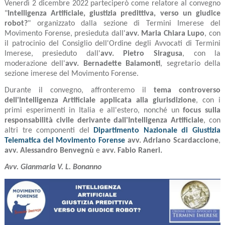
Venerdì 2 dicembre 2022 parteciperò come relatore al convegno
"
Intelligenza Artificiale, giustizia predittiva, verso un giudice
robot?
" organizzato dalla sezione di Termini Imerese del
Movimento Forense, presieduta dall'
avv. Maria Chiara Lupo
, con
il patrocinio del Consiglio dell'Ordine degli Avvocati di Termini
Imerese, presieduto dall'
avv. Pietro Siragusa
, con la
moderazione dell'
avv. Bernadette Baiamonti
, segretario della
sezione imerese del Movimento Forense.
Durante il convegno, affronteremo il
tema controverso
dell'Intelligenza Artificiale applicata alla giurisdizione
, con i
primi esperimenti in Italia e all'estero, nonché un
focus sulla
responsabilità civile derivante dall'Intelligenza Artificiale
, con
altri tre componenti del
Dipartimento Nazionale di Giustizia
Telematica del Movimento Forense
avv. Adriano Scardaccione
,
avv. Alessandro Benvegnù
e
avv. Fabio Raneri.
Avv. Gianmaria V. L. Bonanno