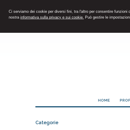
Ci serviamo dei cookie per diversi fini, tra l'altro per consentire funzioni
nostra
informativa sulla privacy e sui cookie.
Può gestire le impostazioni
HOME
PROF
Categorie