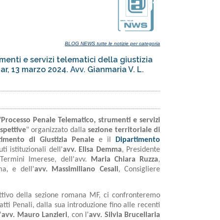
BLOG NEWS tutte le notizie per categoria
nti e servizi telematici della giustizia
ar, 13 marzo 2024. Avv. Gianmaria V. L.
"
Processo Penale Telematico, strumenti e servizi
ospettive
" organizzato dalla
sezione territoriale di
timento di Giustizia Penale
e il
Dipartimento
uti istituzionali dell'
avv. Elisa Demma
, Presidente
Termini Imerese, dell'avv.
Maria Chiara Ruzza
,
a, e dell'
avv.
Massimiliano Cesali
, Consigliere
ettivo della sezione romana MF, ci confronteremo
tti Penali, dalla sua introduzione fino alle recenti
'
avv. Mauro Lanzieri
, con l'
avv. Silvia Brucellaria