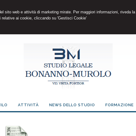
 del sito web e attività di marketing mirate. Per maggiori informazioni, riveda la
 relative ai cookie, cliccando su 'Gestisci Cookie'
ILO
ATTIVITÀ
NEWS DELLO STUDIO
FORMAZIONE