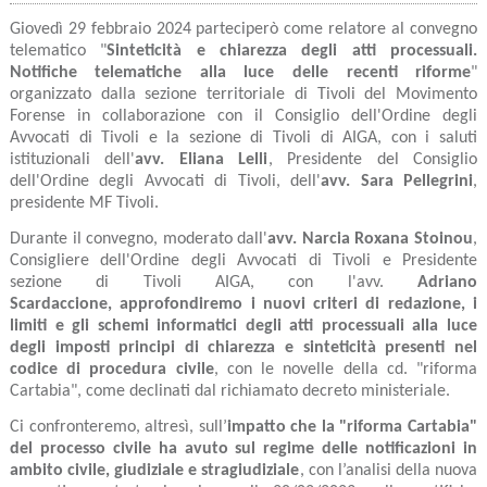
Giovedì 29 febbraio 2024 parteciperò come relatore al convegno
telematico "
S
inteticità e c
hiarezza degli atti processuali.
Notifiche telematiche alla luce delle recenti riforme
"
organizzato dalla sezione territoriale di Tivoli del Movimento
Forense in collaborazione con il Consiglio dell'Ordine degli
Avvocati di Tivoli e la sezione di Tivoli di AIGA, con i saluti
istituzionali dell'
avv.
Eliana Lelli
, Presidente del Consiglio
dell'Ordine degli Avvocati di Tivoli, dell'
avv. Sara Pellegrini
,
presidente MF Tivoli.
Durante il convegno, moderato dall'
avv. Narcia Roxana Stoinou
,
Consigliere dell'Ordine degli Avvocati di Tivoli e Presidente
sezione di Tivoli AIGA, con l'avv.
Adriano
Scardaccione,
approfondiremo i nuovi criteri di redazione, i
limiti e gli schemi informatici degli atti processuali alla luce
degli imposti principi di chiarezza e sinteticità presenti nel
codice di procedura civile
, con le novelle della cd. "riforma
Cartabia", come declinati dal richiamato decreto ministeriale.
Ci confronteremo, altresì, sull’
impatto che la "riforma Cartabia"
del processo civile ha avuto sul regime delle notificazioni in
ambito civile, giudiziale e stragiudiziale
, con l’analisi della nuova