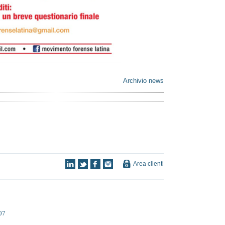
Archivio news
Area clienti
07