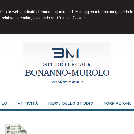
 del sito web e attività di marketing mirate. Per maggiori informazioni, riveda la
 relative ai cookie, cliccando su 'Gestisci Cookie'
ILO
ATTIVITÀ
NEWS DELLO STUDIO
FORMAZIONE