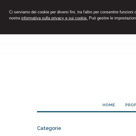
Ci serviamo dei cookie per diversi fini, tra l'altro per consentire funzioni
nostra
informativa sulla privacy e sui cookie.
Può gestire le impostazioni
HOME
PROF
Categorie