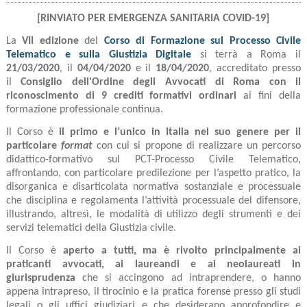
[RINVIATO PER EMERGENZA SANITARIA COVID-19]
La
VII edizione
del
Corso di Formazione sul Processo Civile
Telematico e sulla Giustizia Digitale
si terrà a Roma il
21/03/2020
, il
04/04/2020
e il
18/04/2020
, accreditato presso
il
Consiglio dell'Ordine degli Avvocati di Roma con il
riconoscimento di 9 crediti formativi ordinari
ai fini della
formazione professionale continua.
Il Corso è
il primo e l’unico in Italia nel suo genere per il
particolare
format
con cui si propone di realizzare un percorso
didattico-formativo sul PCT-Processo Civile Telematico,
affrontando, con particolare predilezione per l’aspetto pratico, la
disorganica e disarticolata normativa sostanziale e processuale
che disciplina e regolamenta l’attività processuale del difensore,
illustrando, altresì, le modalità di utilizzo degli strumenti e dei
servizi telematici della Giustizia civile.
Il Corso è
aperto a tutti, ma è rivolto principalmente ai
praticanti avvocati, ai laureandi e ai neolaureati in
giurisprudenza
che si accingono ad intraprendere, o hanno
appena intrapreso, il tirocinio e la pratica forense presso gli studi
legali o gli uffici giudiziari e che desiderano approfondire e