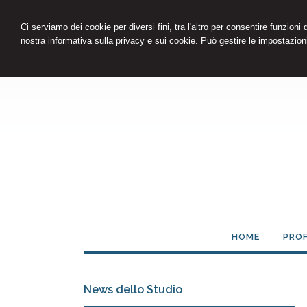
Ci serviamo dei cookie per diversi fini, tra l'altro per consentire funzioni
nostra
informativa sulla privacy e sui cookie.
Può gestire le impostazioni
HOME
PROF
News dello Studio